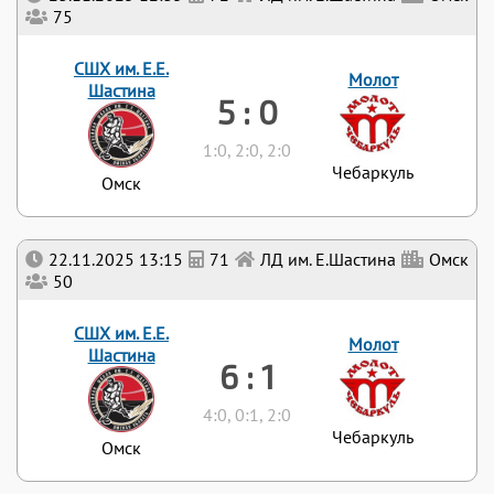
75
СШХ им. Е.Е.
Молот
Шастина
5 : 0
1:0, 2:0, 2:0
Чебаркуль
Омск
22.11.2025 13:15
71
ЛД им. Е.Шастина
Омск
50
СШХ им. Е.Е.
Молот
Шастина
6 : 1
4:0, 0:1, 2:0
Чебаркуль
Омск