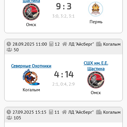
Шастина
9 : 3
3:0, 3:2, 3:1
Пермь
Омск
28.09.2025 11:00
12
ЛД "Айсберг"
Когалым
50
СШХ им. Е.Е.
Северные Охотники
Шастина
4 : 14
2:1, 0:4, 2:9
Когалым
Омск
27.09.2025 15:15
11
ЛД "Айсберг"
Когалым
105