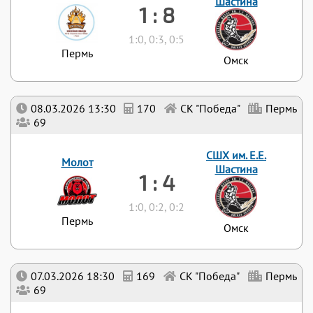
Шастина
1 : 8
1:0, 0:3, 0:5
Пермь
Омск
08.03.2026 13:30
170
СК "Победа"
Пермь
69
СШХ им. Е.Е.
Молот
Шастина
1 : 4
1:0, 0:2, 0:2
Пермь
Омск
07.03.2026 18:30
169
СК "Победа"
Пермь
69