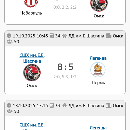
0:0, 2:2, 2:2
Чебаркуль
Омск
19.10.2025 10:45
34
ЛД им. Е.Шастина
Омск
50
СШХ им. Е.Е.
Легенда
Шастина
8 : 5
2:0, 5:3, 1:2
Пермь
Омск
18.10.2025 17:15
33
ЛД им. Е.Шастина
Омск
50
СШХ им. Е.Е.
Легенда