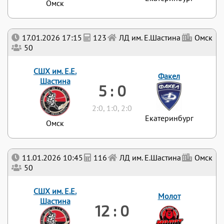
Омск
17.01.2026 17:15
123
ЛД им. Е.Шастина
Омск
50
СШХ им. Е.Е.
Факел
Шастина
5 : 0
2:0, 1:0, 2:0
Екатеринбург
Омск
11.01.2026 10:45
116
ЛД им. Е.Шастина
Омск
50
СШХ им. Е.Е.
Молот
Шастина
12 : 0