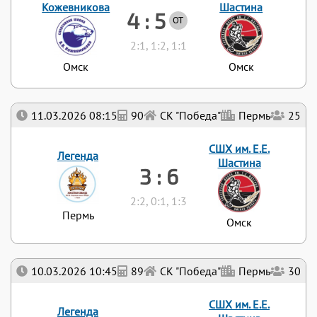
Кожевникова
Шастина
4 : 5
ОТ
2:1, 1:2, 1:1
Омск
Омск
11.03.2026 08:15
90
СК "Победа"
Пермь
25
СШХ им. Е.Е.
Легенда
Шастина
3 : 6
2:2, 0:1, 1:3
Пермь
Омск
10.03.2026 10:45
89
СК "Победа"
Пермь
30
СШХ им. Е.Е.
Легенда