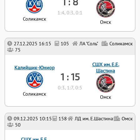
1 : 8
1:4, 0:3, 0:1
Соликамск
Омск
27.12.2025 16:15
105
ЛА "Соль"
Соликамск
75
СШХ им. Е.Е.
Калийщик-Юниор
Шастина
1 : 15
0:3, 1:7, 0:5
Соликамск
Омск
09.12.2025 10:15
158
ЛД им. Е.Шастина
Омск
50
СШХ им. Е.Е.