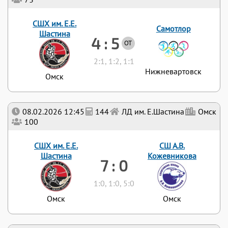
СШХ им. Е.Е.
Самотлор
Шастина
4 : 5
ОТ
2:1, 1:2, 1:1
Нижневартовск
Омск
08.02.2026 12:45
144
ЛД им. Е.Шастина
Омск
100
СШХ им. Е.Е.
СШ А.В.
Шастина
Кожевникова
7 : 0
1:0, 1:0, 5:0
Омск
Омск