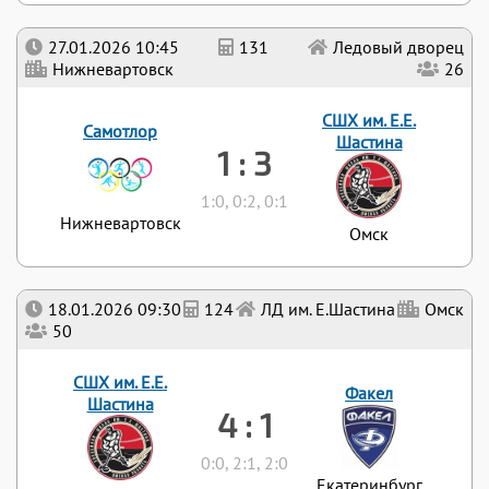
27.01.2026 10:45
131
Ледовый дворец
Нижневартовск
26
СШХ им. Е.Е.
Самотлор
Шастина
1 : 3
1:0, 0:2, 0:1
Нижневартовск
Омск
18.01.2026 09:30
124
ЛД им. Е.Шастина
Омск
50
СШХ им. Е.Е.
Факел
Шастина
4 : 1
0:0, 2:1, 2:0
Екатеринбург