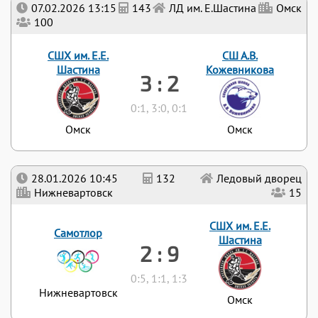
07.02.2026 13:15
143
ЛД им. Е.Шастина
Омск
100
СШХ им. Е.Е.
СШ А.В.
Шастина
Кожевникова
3 : 2
0:1, 3:0, 0:1
Омск
Омск
28.01.2026 10:45
132
Ледовый дворец
Нижневартовск
15
СШХ им. Е.Е.
Самотлор
Шастина
2 : 9
0:5, 1:1, 1:3
Нижневартовск
Омск