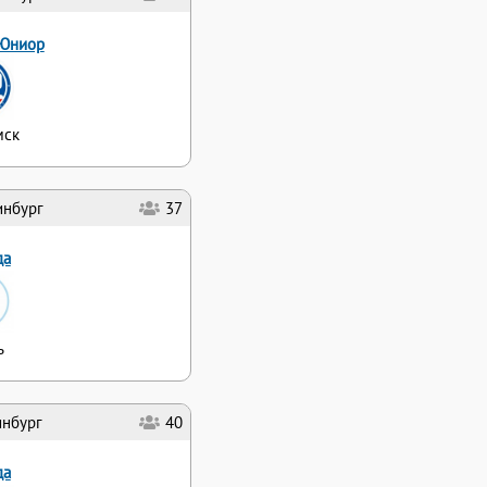
Юниор
мск
инбург
37
да
ь
инбург
40
да