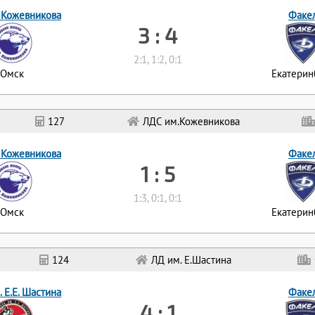
 Кожевникова
Факе
3 : 4
2:1, 1:2, 0:1
Омск
Екатерин
127
ЛДС им.Кожевникова
 Кожевникова
Факе
1 : 5
1:3, 0:1, 0:1
Омск
Екатерин
124
ЛД им. Е.Шастина
 Е.Е. Шастина
Факе
4 : 1