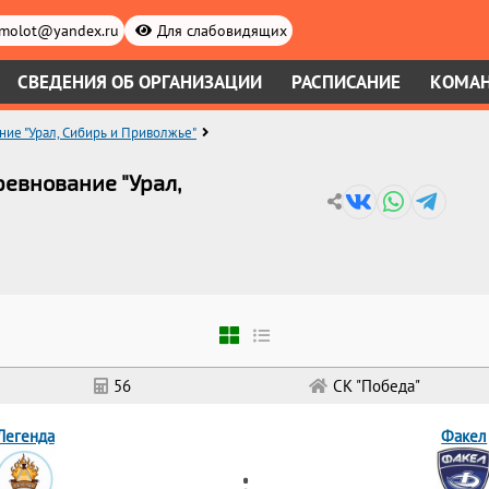
.molot@yandex.ru
Для слабовидящих
СВЕДЕНИЯ ОБ ОРГАНИЗАЦИИ
РАСПИСАНИЕ
КОМА
ие "Урал, Сибирь и Приволжье"
ревнование "Урал,
56
СК "Победа"
Легенда
Факел
_ : _