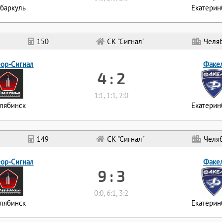
баркуль
Екатерин
150
СК "Сигнал"
Челя
ор-Сигнал
Факе
4 : 2
1:1, 1:1, 2:0
лябинск
Екатерин
149
СК "Сигнал"
Челя
ор-Сигнал
Факе
9 : 3
0:0, 6:1, 3:2
лябинск
Екатерин