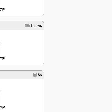
ург
Пермь
ург
86
ург