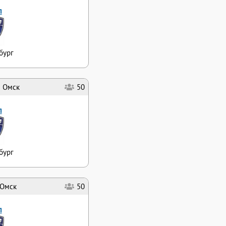
л
бург
Омск
50
л
бург
Омск
50
л