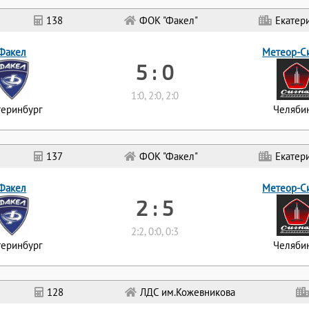
138
ФОК "Факел"
Екатер
Факел
Метеор-С
5 : 0
1:0, 2:0, 2:0
теринбург
Челяби
137
ФОК "Факел"
Екатер
Факел
Метеор-С
2 : 5
2:2, 0:0, 0:3
теринбург
Челяби
128
ЛДС им.Кожевникова