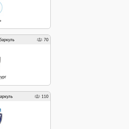
ь
баркуль
70
ург
аркуль
110
л