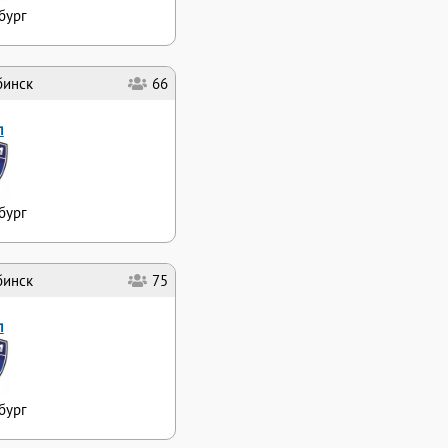
бург
бинск
66
л
бург
бинск
75
л
бург