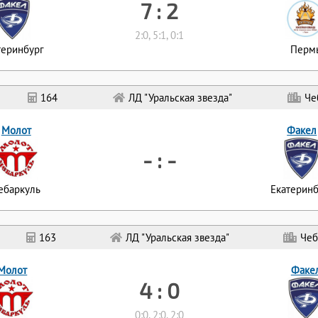
7 : 2
2:0, 5:1, 0:1
теринбург
Перм
164
ЛД "Уральская звезда"
Че
Молот
Факел
- : -
ебаркуль
Екатеринб
163
ЛД "Уральская звезда"
Чеб
Молот
Факе
4 : 0
0:0, 2:0, 2:0