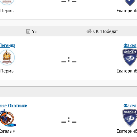
Пермь
Екатеринб
55
СК "Победа"
Легенда
Факел
_ : _
Пермь
Екатеринб
ные Охотники
Факел
_ : _
Когалым
Екатеринб