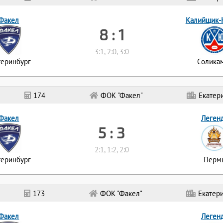
Факел
Калийщик-
8 : 1
3:1, 2:0, 3:0
теринбург
Солика
174
ФОК "Факел"
Екатер
Факел
Леген
5 : 3
2:1, 1:2, 2:0
теринбург
Перм
173
ФОК "Факел"
Екатер
Факел
Леген