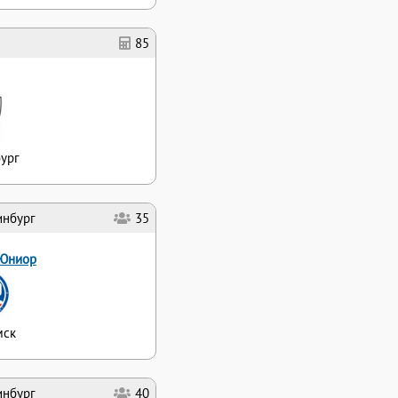
85
ург
инбург
35
Юниор
мск
инбург
40