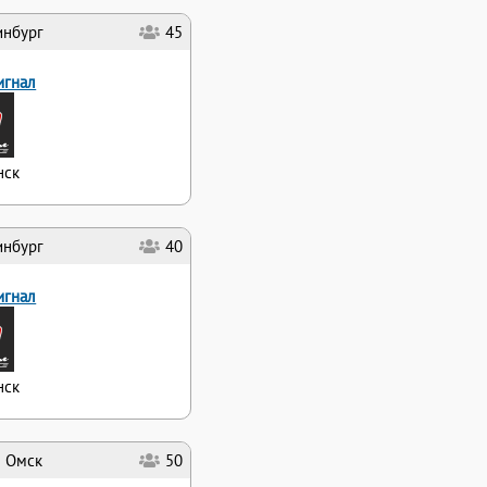
инбург
45
игнал
нск
инбург
40
игнал
нск
Омск
50