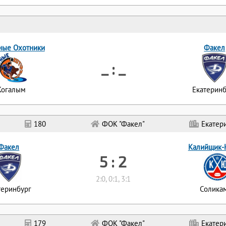
ные Охотники
Факел
_ : _
Когалым
Екатеринб
180
ФОК "Факел"
Екатер
Факел
Калийщик-
5 : 2
2:0, 0:1, 3:1
теринбург
Солика
179
ФОК "Факел"
Екатер