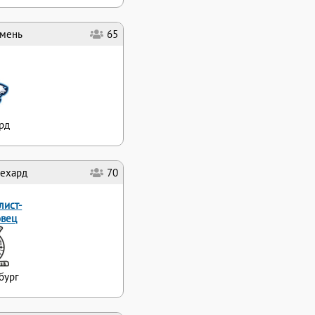
мень
65
рд
ехард
70
лист-
овец
бург