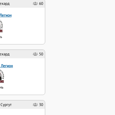
ехард
60
Легион
ь
ехард
50
 Легион
нь
Сургут
30