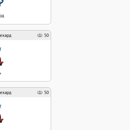
рд
ехард
50
т
ь
ехард
50
т
ь