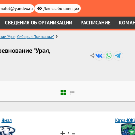
.molot@yandex.ru
Для слабовидящих
СВЕДЕНИЯ ОБ ОРГАНИЗАЦИИ
РАСПИСАНИЕ
КОМА
ие "Урал, Сибирь и Приволжье"
ревнование "Урал,
Ямал
Югра-ЮК
+ : -