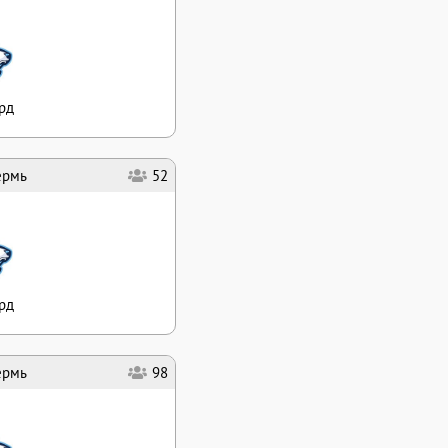
рд
ермь
52
рд
ермь
98