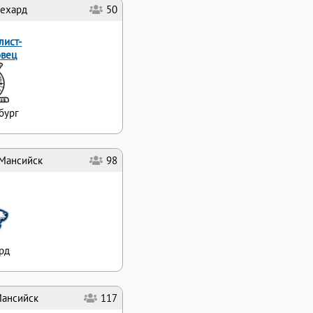
ехард
50
лист-
овец
бург
Мансийск
98
рд
Мансийск
117