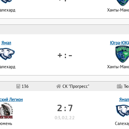
алехард
Ханты-Ман
Ямал
Югра-ЮК
+ : -
алехард
Ханты-Ман
136
СК "Прогресс"
Тю
ский Легион
Ямал
2 : 7
0:3, 0:2, 2:2
Тюмень
Салеха