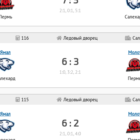
2:1, 0:1, 5:1
Пермь
Салеха
116
Ледовый дворец
Сал
Ямал
Моло
6 : 3
1:0, 3:2, 2:1
алехард
Перм
115
Ледовый дворец
Сал
Ямал
Моло
6 : 2
2:1, 0:1, 4:0
алехард
Перм