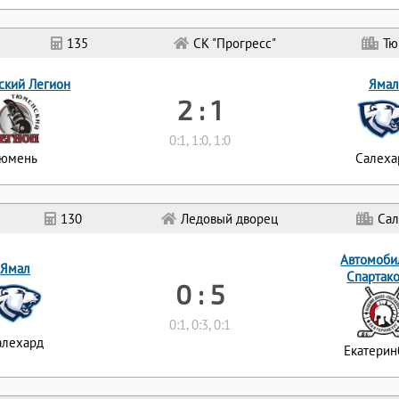
135
СК "Прогресс"
Тю
ский Легион
Ямал
2 : 1
0:1, 1:0, 1:0
Тюмень
Салеха
130
Ледовый дворец
Сал
Автомоби
Ямал
Спартак
0 : 5
0:1, 0:3, 0:1
алехард
Екатерин