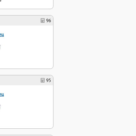
96
ец
95
ец