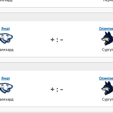
Ямал
Олимпи
+ : -
алехард
Сургут
Ямал
Олимпи
+ : -
алехард
Сургут