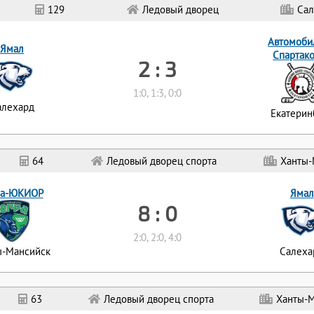
129
Ледовый дворец
Сал
Автомоби
Ямал
Спартак
2 : 3
1:0, 1:3, 0:0
алехард
Екатерин
64
Ледовый дворец спорта
Ханты-
а-ЮКИОР
Ямал
8 : 0
2:0, 2:0, 4:0
ы-Мансийск
Салеха
63
Ледовый дворец спорта
Ханты-