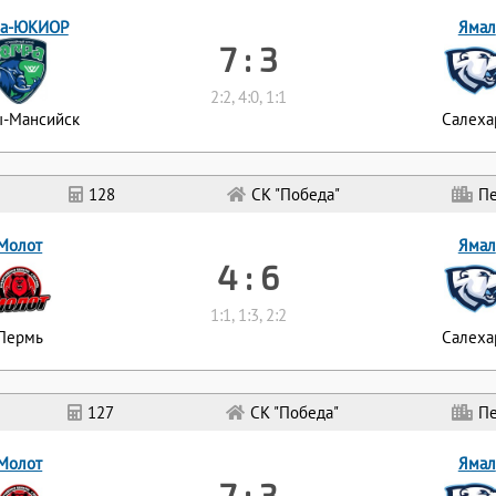
а-ЮКИОР
Ямал
7 : 3
2:2, 4:0, 1:1
ы-Мансийск
Салеха
128
СК "Победа"
П
Молот
Ямал
4 : 6
1:1, 1:3, 2:2
Пермь
Салеха
127
СК "Победа"
П
Молот
Ямал
7 : 3