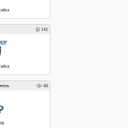
сийск
141
ИОР
сийск
мень
60
рд