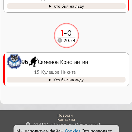
Кто был на льду
1
-
0
20:54
Семенов Константин
96
15. Кулешов Никита
Кто был на льду
Новости
Контакты
614111, г.Пермь, ул. Обвинская 9
Мы используем файлы
+7 (342) 242-24-32
Cookies
Администратор
. Это позволяет