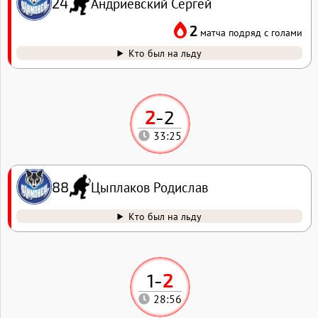
Андриевский Сергей
24
2
матча подряд с голами
Кто был на льду
2
-
2
33:25
Цыплаков Родислав
88
Кто был на льду
1
-
2
28:56