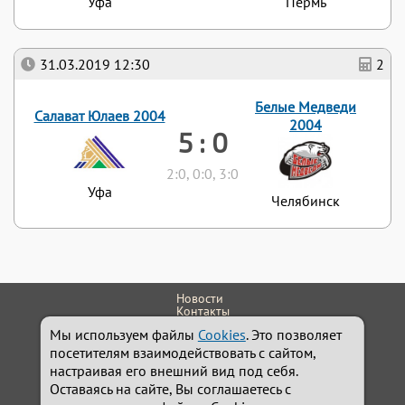
Уфа
Пермь
31.03.2019 12:30
2
Белые Медведи
Салават Юлаев 2004
2004
5 : 0
2:0, 0:0, 3:0
Уфа
Челябинск
Новости
Контакты
614111, г.Пермь, ул. Обвинская 9
Мы используем файлы
Cookies
. Это позволяет
+7 (342) 242-24-32
Администратор
посетителям взаимодействовать с сайтом,
school.molot@yandex.ru
настраивая его внешний вид под себя.
Сайт работает на системе
Holdek Sport v1.17.46
Оставаясь на сайте, Вы соглашаетесь с
© Разработка: Александр Косачёв
holdek.ru