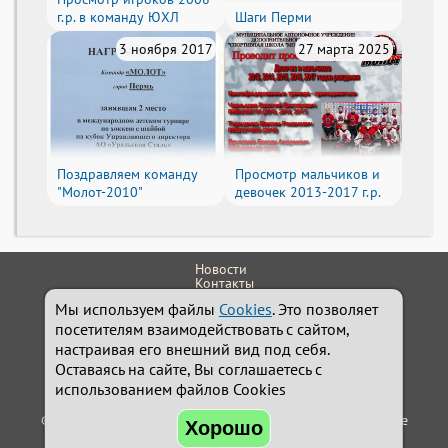
г.р. в команду ЮХЛ
Шаги Перми
3 ноября 2017
27 марта 2025
Поздравляем команду
Просмотр мальчиков и
"Молот-2010"
девочек 2013-2017 г.р.
Новости
Контакты
614111, г.Пермь, ул. Обвинская 9
Мы используем файлы
Cookies
. Это позволяет
+7 (342) 242-24-32
Администратор
посетителям взаимодействовать с сайтом,
school.molot@yandex.ru
настраивая его внешний вид под себя.
Сайт работает на системе
Holdek Sport v1.17.46
Оставаясь на сайте, Вы соглашаетесь с
© Разработка: Александр Косачёв
holdek.ru
использованием файлов Cookies
© 2022-2026 МАУ ДО "СШ "Молот" по хоккею г.Перми". Все
Хорошо
права защищены.