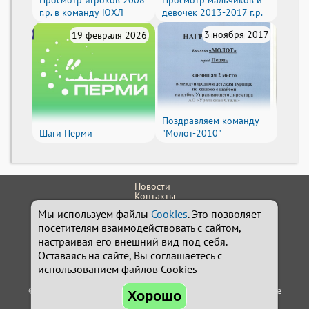
г.р. в команду ЮХЛ
девочек 2013-2017 г.р.
3 ноября 2017
19 февраля 2026
Поздравляем команду
Шаги Перми
"Молот-2010"
Новости
Контакты
614111, г.Пермь, ул. Обвинская 9
Мы используем файлы
Cookies
. Это позволяет
+7 (342) 242-24-32
Администратор
посетителям взаимодействовать с сайтом,
school.molot@yandex.ru
настраивая его внешний вид под себя.
Сайт работает на системе
Holdek Sport v1.17.46
Оставаясь на сайте, Вы соглашаетесь с
© Разработка: Александр Косачёв
holdek.ru
использованием файлов Cookies
© 2022-2026 МАУ ДО "СШ "Молот" по хоккею г.Перми". Все
Хорошо
права защищены.