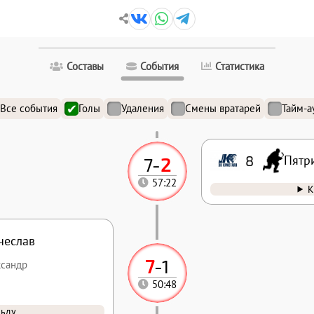
Составы
События
Статистика
Все события
Голы
Удаления
Смены вратарей
Тайм-а
8
Пятр
7
-
2
57:22
К
чеслав
7
-
1
ксандр
50:48
льду