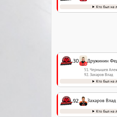
Кто был на 
30
Дружинин Фе
51. Чернышев Але
92. Захаров Влад
Кто был на 
92
Захаров Влад
Кто был на 