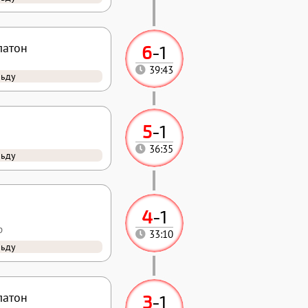
латон
6
-
1
39:43
льду
5
-
1
36:35
льду
4
-
1
р
33:10
льду
латон
3
-
1