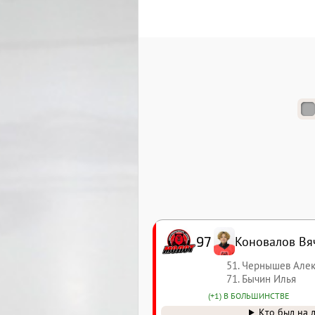
97
Коновалов Вя
51. Чернышев Але
71. Бычин Илья
(+1) В БОЛЬШИНСТВЕ
Кто был на 