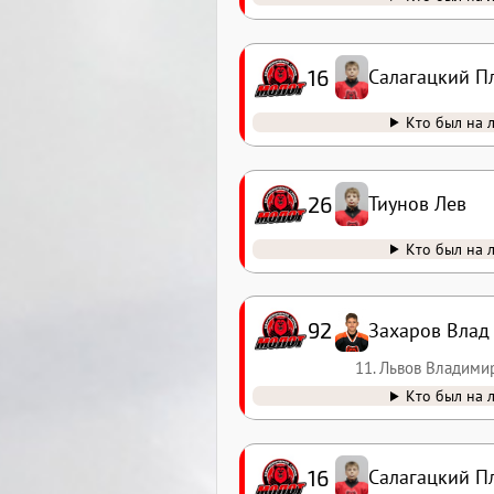
16
Салагацкий П
Кто был на 
26
Тиунов Лев
Кто был на 
92
Захаров Влад
11. Львов Владими
Кто был на 
16
Салагацкий П