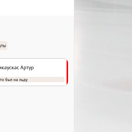
уты
икаускас Артур
то был на льду