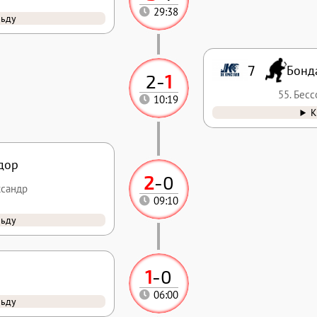
29:38
льду
7
Бонд
2
-
1
55. Бес
10:19
К
дор
2
-
0
ксандр
09:10
льду
1
-
0
06:00
льду