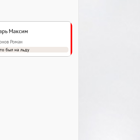
арь Максим
сонов Роман
то был на льду