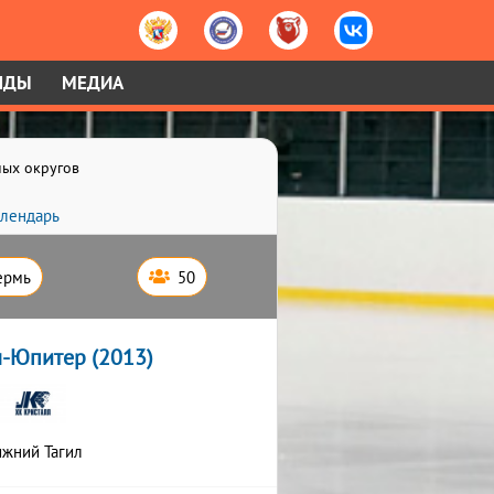
НДЫ
МЕДИА
ных округов
лендарь
ермь
50
-Юпитер (2013)
жний Тагил