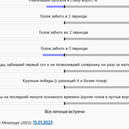
Реализация бросков в створ ворот, %
Голов забито в 1 периоде
Голов забито во 2 периоде
Голов забито в 3 периоде
ы, забившей первый гол и не позволившей сопернику ни разу за матч
Крупные победы (с разницей 4 и более голов)
лы на последней минуте основного времени (кроме голов в пустые вор
Все личные встречи
15.01.2023
 Металлург (2011):