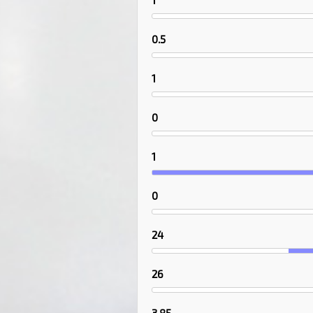
1
0.5
1
0
1
0
24
26