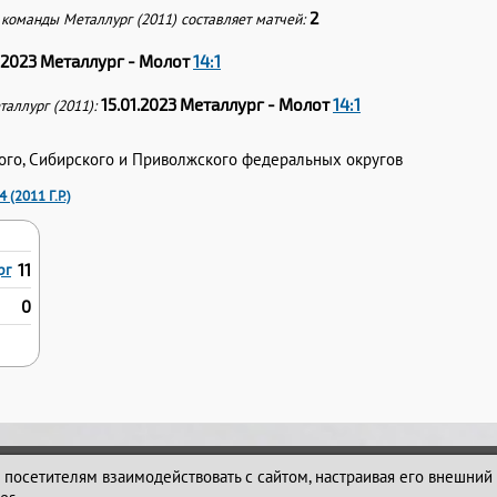
2
команды Металлург (2011) составляет матчей:
1.2023 Металлург - Молот
14:1
15.01.2023 Металлург - Молот
14:1
аллург (2011):
кого, Сибирского и Приволжского федеральных округов
(2011 Г.Р.)
рг
11
0
614111, г.Пермь, ул. Обвинская 9
т посетителям взаимодействовать с сайтом, настраивая его внешний в
+7 (342) 242-24-32
Администратор