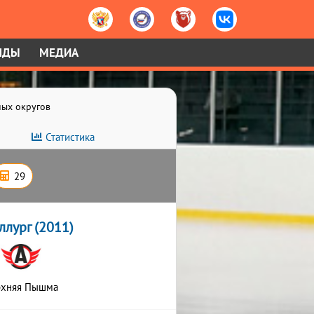
НДЫ
МЕДИА
ных округов
Статистика
29
ллург (2011)
рхняя Пышма