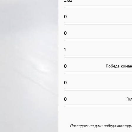
3.85
0
0
1
0
Победа команд
0
0
Го
Последняя по дате победа команды