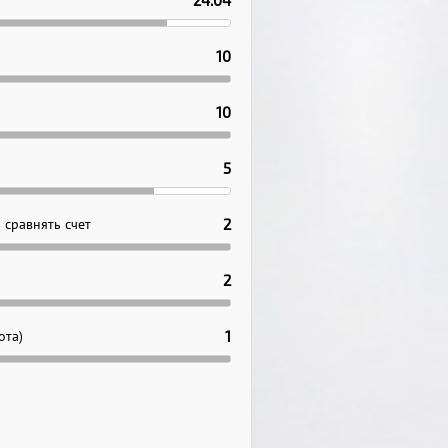
24.04
10
10
5
 сравнять счет
2
2
ота)
1