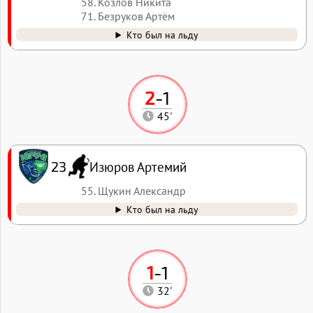
58. Козлов Никита
71. Безруков Артём
Кто был на льду
2
-
1
45'
Изюров Артемий
23
55. Щукин Александр
Кто был на льду
1
-
1
32'