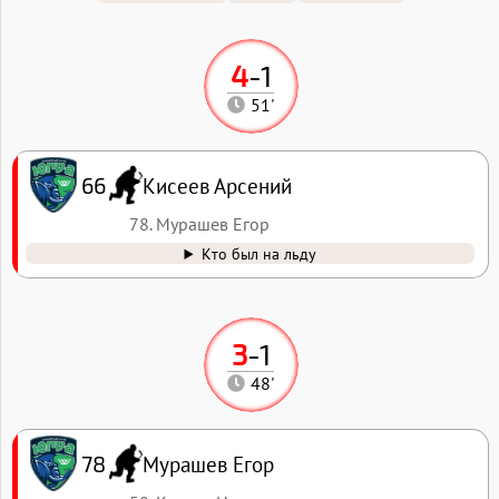
4
-
1
51'
Кисеев Арсений
66
78. Мурашев Егор
Кто был на льду
3
-
1
48'
Мурашев Егор
78