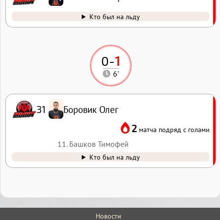
Кто был на льду
0
-
1
6'
Боровик Олег
31
2
матча подряд с голами
11. Башков Тимофей
Кто был на льду
Новости