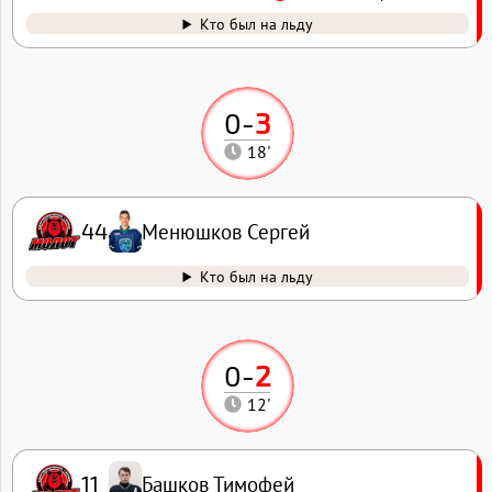
Кто был на льду
0
-
3
18'
Менюшков Сергей
44
Кто был на льду
0
-
2
12'
Башков Тимофей
11