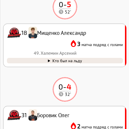
0
-
5
52'
Мищенко Александр
18
3
матча подряд с голами
49. Халемин Арсений
Кто был на льду
0
-
4
32'
Боровик Олег
31
2
матча подряд с голами