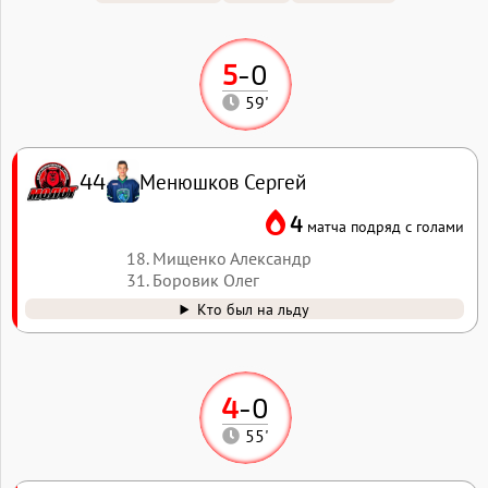
5
-
0
59'
Менюшков Сергей
44
4
матча подряд с голами
18. Мищенко Александр
31. Боровик Олег
Кто был на льду
4
-
0
55'