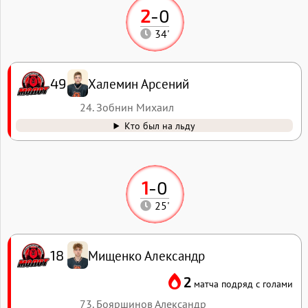
2
-
0
34'
Халемин Арсений
49
24. Зобнин Михаил
Кто был на льду
1
-
0
25'
Мищенко Александр
18
2
матча подряд с голами
73. Бояршинов Александр