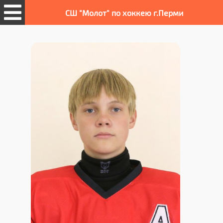
СШ "Молот" по хоккею г.Перми