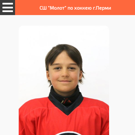
СШ "Молот" по хоккею г.Перми