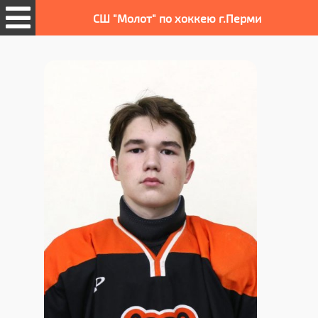
СШ "Молот" по хоккею г.Перми