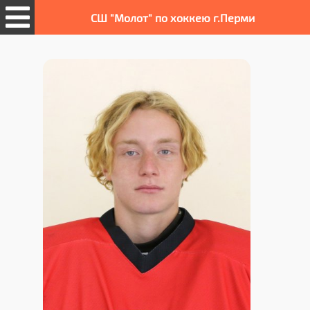
СШ "Молот" по хоккею г.Перми