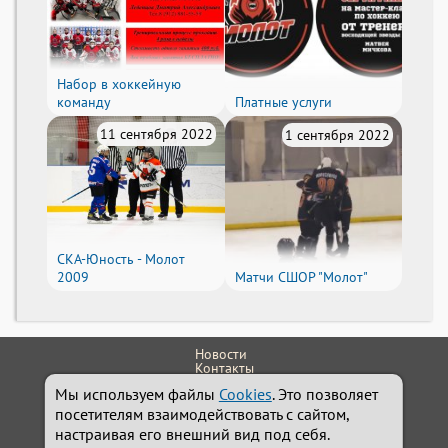
Набор в хоккейную
команду
Платные услуги
11 сентября 2022
1 сентября 2022
СКА-Юность - Молот
2009
Матчи СШОР "Молот"
Новости
Контакты
614111, г.Пермь, ул. Обвинская 9
Мы используем файлы
Cookies
. Это позволяет
+7 (342) 242-24-32
Администратор
посетителям взаимодействовать с сайтом,
school.molot@yandex.ru
настраивая его внешний вид под себя.
Сайт работает на системе
Holdek Sport v1.17.47