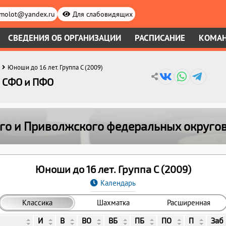
.molot@yandex.ru
Для слабовидящих
СВЕДЕНИЯ ОБ ОРГАНИЗАЦИИ
РАСПИСАНИЕ
КОМА
Юноши до 16 лет. Группа C (2009)
, СФО и ПФО
ого и Приволжского федеральных округо
Юноши до 16 лет. Группа C (2009)
Календарь
Классика
Шахматка
Расширенная
И
В
ВО
ВБ
ПБ
ПО
П
Заб