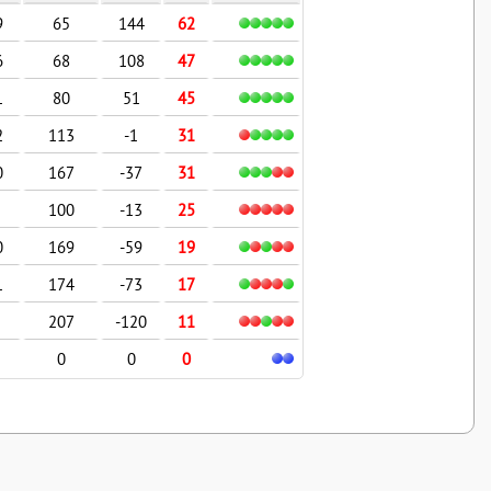
9
65
144
62
6
68
108
47
1
80
51
45
2
113
-1
31
0
167
-37
31
100
-13
25
0
169
-59
19
1
174
-73
17
207
-120
11
0
0
0