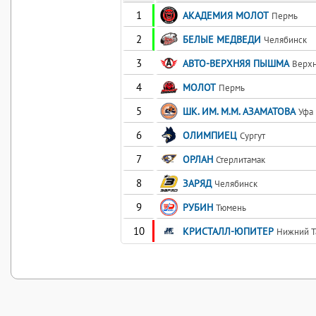
1
АКАДЕМИЯ МОЛОТ
Пермь
2
БЕЛЫЕ МЕДВЕДИ
Челябинск
3
АВТО-ВЕРХНЯЯ ПЫШМА
Верх
4
МОЛОТ
Пермь
5
ШК. ИМ. М.М. АЗАМАТОВА
Уфа
6
ОЛИМПИЕЦ
Сургут
7
ОРЛАН
Стерлитамак
8
ЗАРЯД
Челябинск
9
РУБИН
Тюмень
10
КРИСТАЛЛ-ЮПИТЕР
Нижний Т